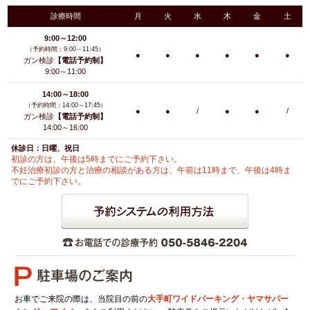
診療時間
月
火
水
木
金
土
9:00～12:00
（予約時間：9:00～11:45）
●
●
●
●
●
●
ガン検診
【電話予約制】
9:00～11:00
14:00～18:00
（予約時間：14:00～17:45）
●
●
/
●
●
/
ガン検診
【電話予約制】
14:00～16:00
休診日：日曜、祝日
初診の方は、午後は5時までにご予約下さい。
不妊治療初診の方と治療の相談がある方は、午前は11時まで、午後は4時ま
でにご予約下さい。
お車でご来院の際は、当院目の前の
大手町ワイドパーキング・ヤマサパー