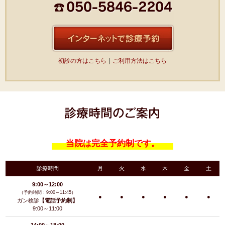
初診の方はこちら
｜
ご利用方法はこちら
当院は完全予約制です。
診療時間
月
火
水
木
金
土
9:00～12:00
（予約時間：9:00～11:45）
●
●
●
●
●
●
ガン検診
【電話予約制】
9:00～11:00