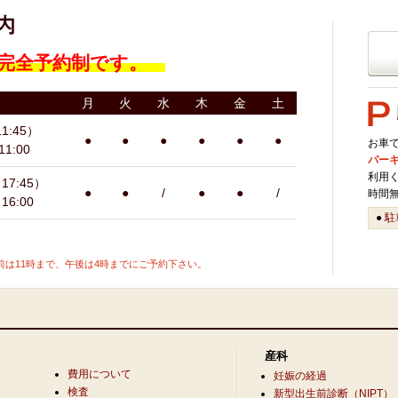
完全予約制です。
月
火
水
木
金
土
1:45）
●
●
●
●
●
●
お車
11:00
パー
利用
17:45）
●
●
/
●
●
/
時間
16:00
●
駐
は11時まで、午後は4時までにご予約下さい。
産科
費用について
妊娠の経過
検査
新型出生前診断（NIPT）